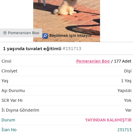
⦿ Pomeranian Boo
Büyütmek için tıklayın
1 yaşında tuvalet eğitimli
#231713
Cinsi
Pomeranian Boo
/ 177 Adet
Cinsiyet
Dişi
Yaş
1 Yaş
Aşı Durumu
Yapıldı
SCR Var Mı
Yok
İl Dışına Gönderim
Var
Durum
YAYINDAN KALKMIŞTIR
İlan No
231713