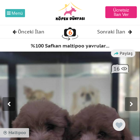
Ücretsiz
Menü
İlan Ver
6
Önceki İlan
Sonraki İlan
%100 Safkan maltipoo yavrular...
Paylaş
16
⦿ Maltipoo