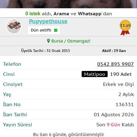
aldı,
Arama
ve
Whatsapp
`dan
0 istek
Pupypethouse
11.yıl
Dün aktifti
Bursa / Osmangazi
Üyelik Tarihi : 31 Ocak 2015
Aktif : 19 ilan
Telefon
0542 895 9907
Cinsi
Maltipoo
190 Adet
Cinsiyet
Erkek ve Dişi
Yaş
2 Aylık
İlan No
136331
İlan Tarihi
01 Ağustos 2026
Yayın Süresi
Son
9 Gün
Kaldı
Bu ilan
6 günde
,
görüntülenmiştir