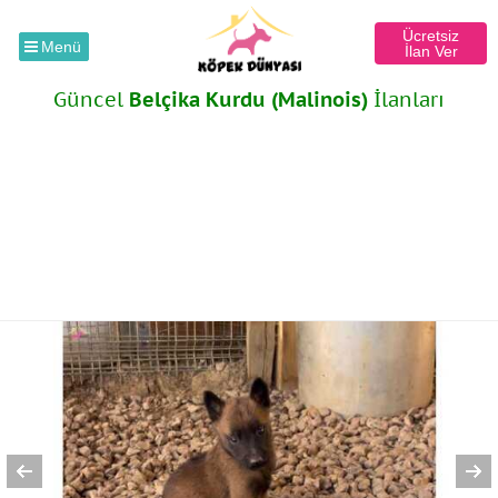
Ücretsiz
Menü
İlan Ver
Güncel
Belçika Kurdu (Malinois)
İlanları