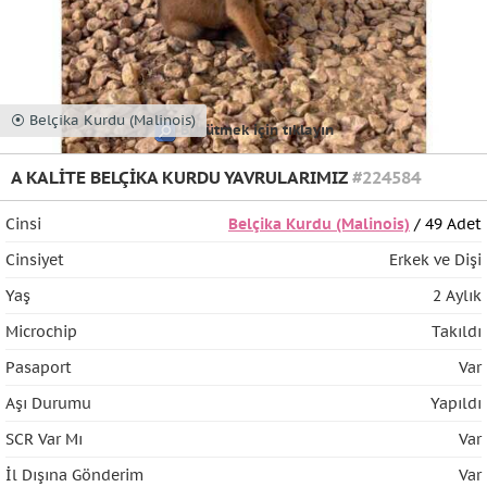
⦿ Belçika Kurdu (Malinois)
Büyütmek için tıklayın
A KALİTE BELÇİKA KURDU YAVRULARIMIZ
#224584
Cinsi
Belçika Kurdu (Malinois)
/ 49 Adet
Cinsiyet
Erkek ve Dişi
Yaş
2 Aylık
Microchip
Takıldı
Pasaport
Var
Aşı Durumu
Yapıldı
SCR Var Mı
Var
İl Dışına Gönderim
Var