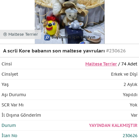
⦿ Maltese Terrier
Büyütmek için tıklayın
A scrli Kore babanın son maltese yavruları
#230626
Cinsi
Maltese Terrier
/ 74 Adet
Cinsiyet
Erkek ve Dişi
Yaş
2 Aylık
Aşı Durumu
Yapıldı
SCR Var Mı
Yok
İl Dışına Gönderim
Var
Durum
YAYINDAN KALKMIŞTIR
İlan No
230626