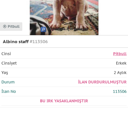
⦿ Pitbull
Büyütmek için tıklayın
Albino staff
#113506
Cinsi
Pitbull
Cinsiyet
Erkek
Yaş
2 Aylık
Durum
İLAN DURDURULMUŞTUR
İlan No
113506
BU IRK YASAKLANMIŞTIR