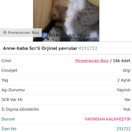
⦿ Pomeranian Boo
Büyütmek için tıklayın
Anne-baba Scr’li Orjinal yavrular
#231722
Cinsi
Pomeranian Boo
/ 186 Adet
Cinsiyet
Dişi
Yaş
2 Aylık
Aşı Durumu
Yapıldı
SCR Var Mı
Var
İl Dışına Gönderim
Yok
Durum
YAYINDAN KALKMIŞTIR
İlan No
231722