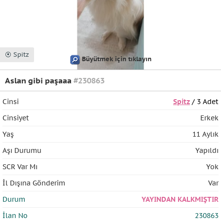
⦿ Spitz
Büyütmek için tıklayın
Aslan gibi paşaaa
#230863
Cinsi
Spitz
/ 3 Adet
Cinsiyet
Erkek
Yaş
11 Aylık
Aşı Durumu
Yapıldı
SCR Var Mı
Yok
İl Dışına Gönderim
Var
Durum
YAYINDAN KALKMIŞTIR
İlan No
230863