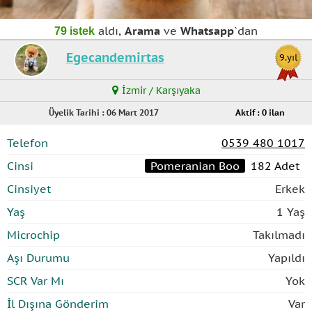
aldı,
Arama
ve
Whatsapp
`dan
79 istek
Egecandemirtas
9.yıl
İzmir / Karşıyaka
Üyelik Tarihi : 06 Mart 2017
Aktif : 0 ilan
Telefon
0539 480 1017
Cinsi
Pomeranian Boo
182 Adet
Cinsiyet
Erkek
Yaş
1 Yaş
Microchip
Takılmadı
Aşı Durumu
Yapıldı
SCR Var Mı
Yok
İl Dışına Gönderim
Var