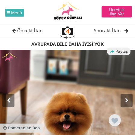
Ücretsiz
Menü
İlan Ver
4
Önceki İlan
Sonraki İlan
AVRUPADA BİLE DAHA İYİSİ YOK
Paylaş
⦿ Pomeranian Boo