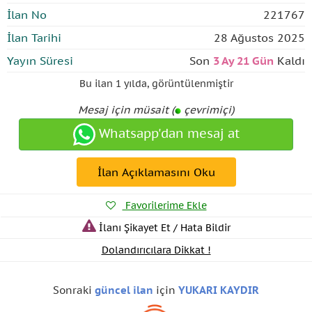
İlan No
221767
İlan Tarihi
28 Ağustos 2025
Yayın Süresi
Son
3 Ay 21 Gün
Kaldı
Bu ilan
1 yılda
,
görüntülenmiştir
Mesaj için müsait (
çevrimiçi)
Whatsapp'dan mesaj at
İlan Açıklamasını Oku
Favorilerime Ekle
İlanı Şikayet Et / Hata Bildir
Dolandırıcılara Dikkat !
Sonraki
güncel ilan
için
YUKARI KAYDIR