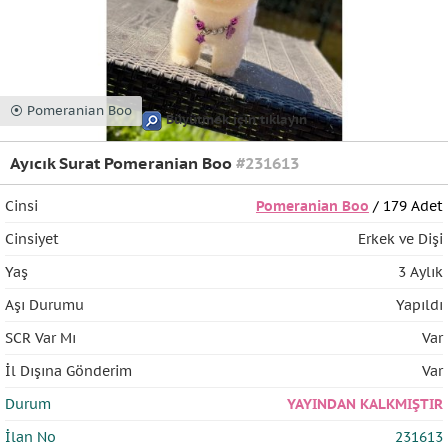
⦿ Pomeranian Boo
Büyütmek için tıklayın
Ayıcık Surat Pomeranian Boo
#231613
Cinsi
Pomeranian Boo
/ 179 Adet
Cinsiyet
Erkek ve Dişi
Yaş
3 Aylık
Aşı Durumu
Yapıldı
SCR Var Mı
Var
İl Dışına Gönderim
Var
Durum
YAYINDAN KALKMIŞTIR
İlan No
231613