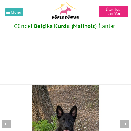
Ücretsiz
Menü
İlan Ver
Güncel
Belçika Kurdu (Malinois)
İlanları