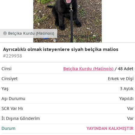
⦿ Belçika Kurdu (Malinois)
Büyütmek için tıklayın
Ayrıcalıklı olmak isteyenlere siyah belçika malios
#229938
Cinsi
Belçika Kurdu (Malinois)
/ 48 Adet
Cinsiyet
Erkek ve Dişi
Yaş
3 Aylık
Aşı Durumu
Yapıldı
SCR Var Mı
Var
İl Dışına Gönderim
Var
Durum
YAYINDAN KALKMIŞTIR