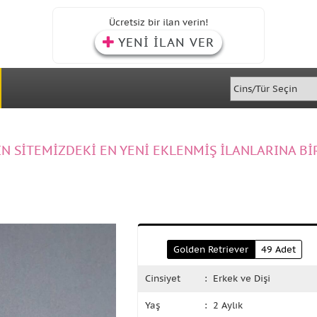
Ücretsiz bir ilan verin!
YENİ İLAN VER
IN SİTEMİZDEKİ EN YENİ EKLENMİŞ İLANLARINA Bİ
Golden Retriever
49 Adet
Cinsiyet
: Erkek ve Dişi
Yaş
: 2 Aylık