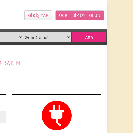
GİRİŞ YAP
ÜCRETSİZ ÜYE OLUN
R BAKIN