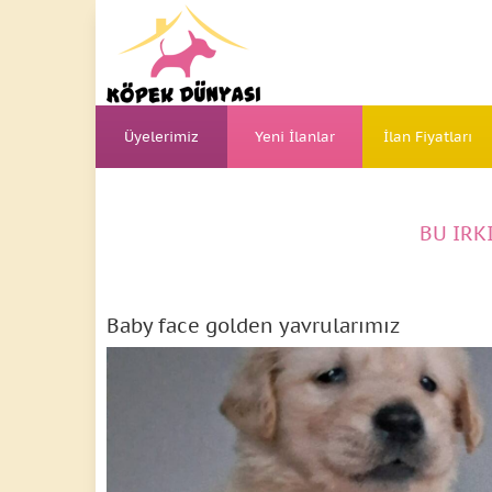
Üyelerimiz
Yeni İlanlar
İlan Fiyatları
BU IRK
Baby face golden yavrularımız