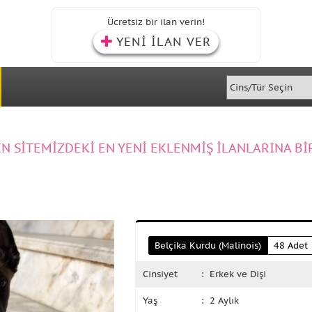
Ücretsiz bir ilan verin!
YENİ İLAN VER
IN SİTEMİZDEKİ EN YENİ EKLENMİŞ İLANLARINA Bİ
Belçika Kurdu (Malinois)
48 Adet
Cinsiyet
: Erkek ve Dişi
Yaş
: 2 Aylık