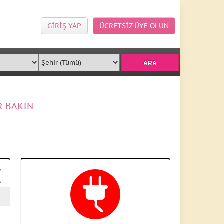
GİRİŞ YAP
ÜCRETSİZ ÜYE OLUN
R BAKIN