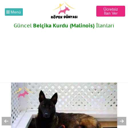
Ücretsiz
Menü
İlan Ver
Güncel
Belçika Kurdu (Malinois)
İlanları