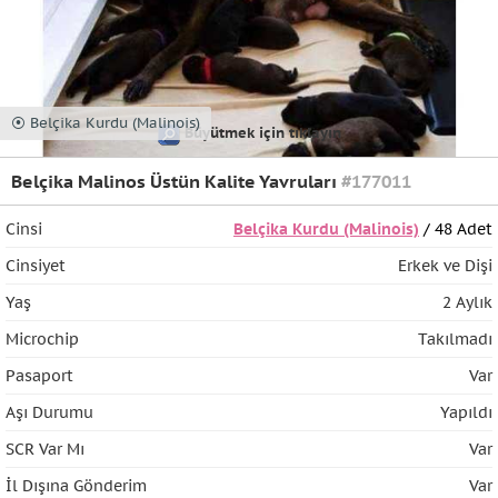
⦿ Belçika Kurdu (Malinois)
Büyütmek için tıklayın
Belçika Malinos Üstün Kalite Yavruları
#177011
Cinsi
Belçika Kurdu (Malinois)
/ 48 Adet
Cinsiyet
Erkek ve Dişi
Yaş
2 Aylık
Microchip
Takılmadı
Pasaport
Var
Aşı Durumu
Yapıldı
SCR Var Mı
Var
İl Dışına Gönderim
Var