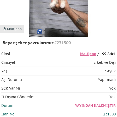
⦿ Maltipoo
Büyütmek için tıklayın
Beyaz şeker yavrularımız
#231500
Cinsi
Maltipoo
/ 199 Adet
Cinsiyet
Erkek ve Dişi
Yaş
2 Aylık
Aşı Durumu
Yapılmadı
SCR Var Mı
Yok
İl Dışına Gönderim
Yok
Durum
YAYINDAN KALKMIŞTIR
İlan No
231500