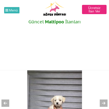
Ücretsiz
Menü
İlan Ver
Güncel
Maltipoo
İlanları