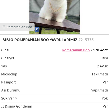
⦿ Pomeranian Boo
Büyütmek için tıklayın
BİBLO POMERANİAN BOO YAVRULARIMIZ
#215335
Cinsi
Pomeranian Boo
/ 178 Adet
Cinsiyet
Dişi
Yaş
2 Aylık
Microchip
Takılmadı
Pasaport
Var
Aşı Durumu
Yapılmadı
SCR Var Mı
Yok
İl Dışına Gönderim
Var