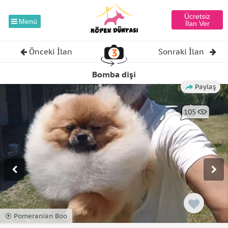
Ücretsiz
Menü
İlan Ver
3
Önceki İlan
Sonraki İlan
Bomba dişi
Paylaş
105
⦿ Pomeranian Boo