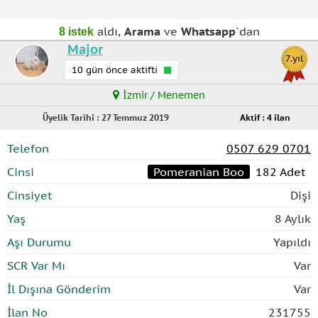
aldı,
Arama
ve
Whatsapp
`dan
8 istek
Major
7.yıl
10 gün önce aktifti
İzmir / Menemen
Üyelik Tarihi : 27 Temmuz 2019
Aktif : 4 ilan
Telefon
0507 629 0701
Cinsi
Pomeranian Boo
182 Adet
Cinsiyet
Dişi
Yaş
8 Aylık
Aşı Durumu
Yapıldı
SCR Var Mı
Var
İl Dışına Gönderim
Var
İlan No
231755