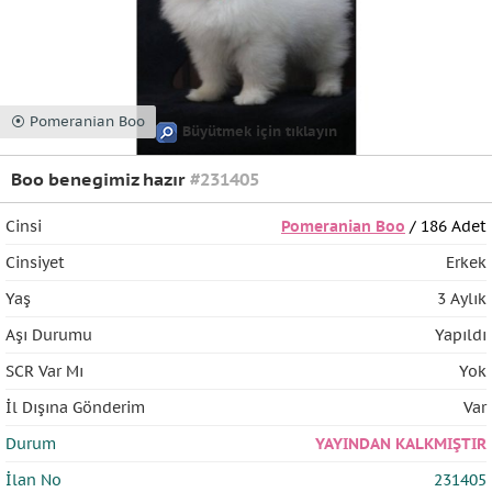
⦿ Pomeranian Boo
Büyütmek için tıklayın
Boo benegimiz hazır
#231405
Cinsi
Pomeranian Boo
/ 186 Adet
Cinsiyet
Erkek
Yaş
3 Aylık
Aşı Durumu
Yapıldı
SCR Var Mı
Yok
İl Dışına Gönderim
Var
Durum
YAYINDAN KALKMIŞTIR
İlan No
231405