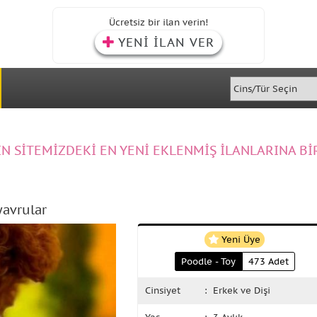
Ücretsiz bir ilan verin!
YENİ İLAN VER
IN SİTEMİZDEKİ EN YENİ EKLENMİŞ İLANLARINA Bİ
yavrular
Yeni Üye
Poodle - Toy
473 Adet
Cinsiyet
: Erkek ve Dişi