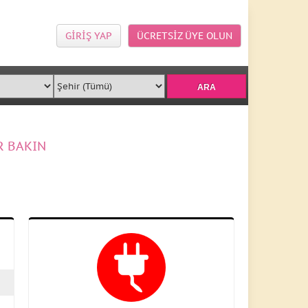
GİRİŞ YAP
ÜCRETSİZ ÜYE OLUN
R BAKIN