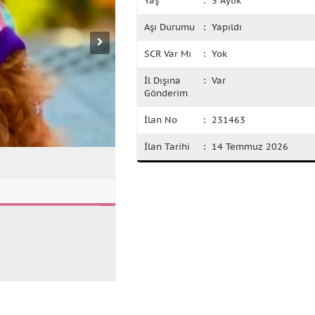
Yaş
: 3 Aylık
Aşı Durumu
: Yapıldı
SCR Var Mı
: Yok
İl Dışına
: Var
Gönderim
İlan No
: 231463
İlan Tarihi
: 14 Temmuz 2026