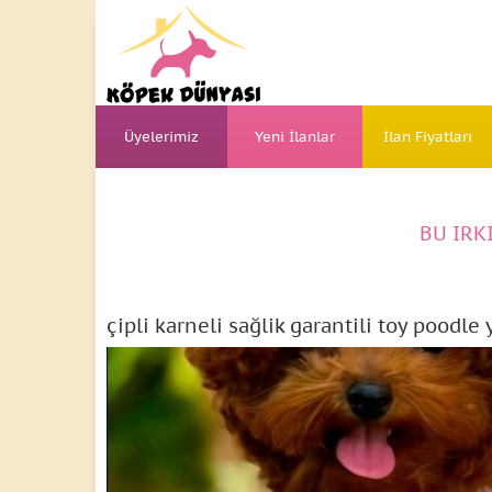
Üyelerimiz
Yeni İlanlar
İlan Fiyatları
BU IRK
çipli karneli sağlik garantili toy poodle 