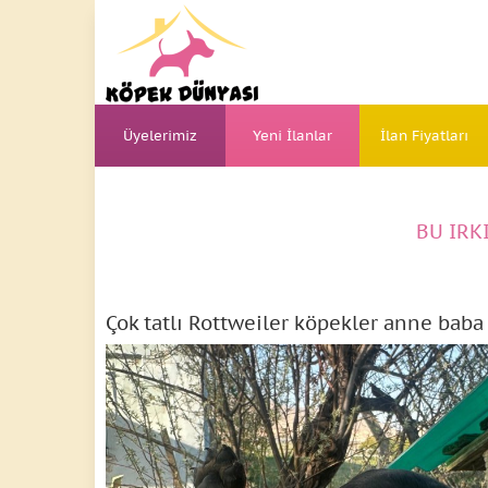
Üyelerimiz
Yeni İlanlar
İlan Fiyatları
BU IRK
Çok tatlı Rottweiler köpekler anne baba f