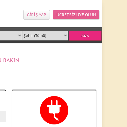
GİRİŞ YAP
ÜCRETSİZ ÜYE OLUN
R BAKIN