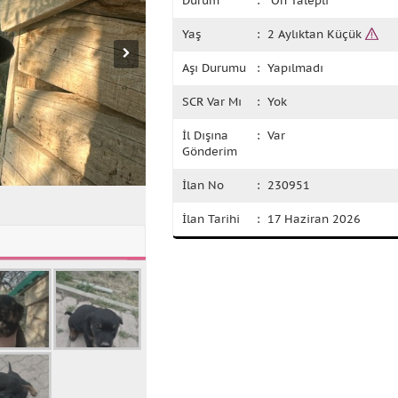
Durum
: Ön Talepli
Yaş
: 2 Aylıktan Küçük
Aşı Durumu
: Yapılmadı
SCR Var Mı
: Yok
İl Dışına
: Var
Gönderim
İlan No
: 230951
İlan Tarihi
: 17 Haziran 2026