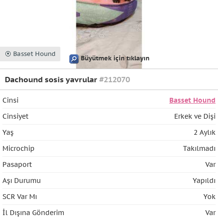
⦿ Basset Hound
Büyütmek için tıklayın
Dachound sosis yavrular
#212070
Cinsi
Basset Hound
Cinsiyet
Erkek ve Dişi
Yaş
2 Aylık
Microchip
Takılmadı
Pasaport
Var
Aşı Durumu
Yapıldı
SCR Var Mı
Yok
İl Dışına Gönderim
Var