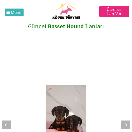
Ücretsiz
Menü
İlan Ver
Güncel
Basset Hound
İlanları