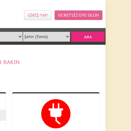
GİRİŞ YAP
ÜCRETSİZ ÜYE OLUN
R BAKIN