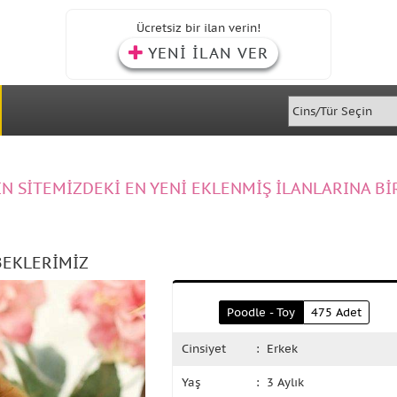
Ücretsiz bir ilan verin!
YENİ İLAN VER
IN SİTEMİZDEKİ EN YENİ EKLENMİŞ İLANLARINA Bİ
BEKLERİMİZ
Poodle - Toy
475 Adet
Cinsiyet
: Erkek
Yaş
: 3 Aylık