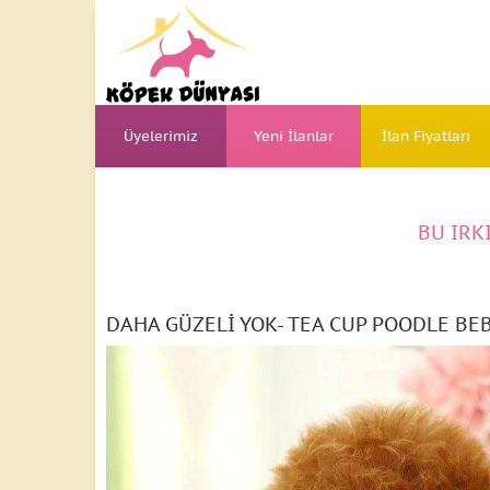
Üyelerimiz
Yeni İlanlar
İlan Fiyatları
BU IRK
DAHA GÜZELİ YOK- TEA CUP POODLE BE