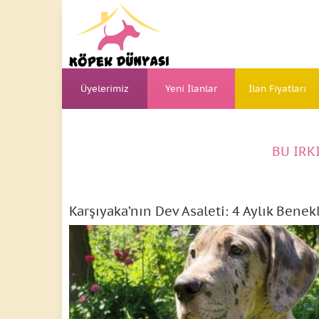
Üyelerimiz
Yeni İlanlar
İlan Fiyatları
BU IRK
Karşıyaka’nın Dev Asaleti: 4 Aylık Bene