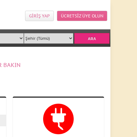
GİRİŞ YAP
ÜCRETSİZ ÜYE OLUN
R BAKIN