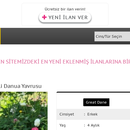
Ücretsiz bir ilan verin!
YENİ İLAN VER
IN SİTEMİZDEKİ EN YENİ EKLENMİŞ İLANLARINA Bİ
kli Danua Yavrusu
Great Dane
Cinsiyet
: Erkek
Yaş
: 4 Aylık