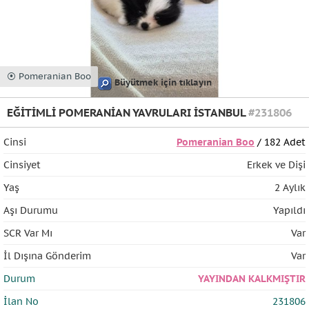
⦿ Pomeranian Boo
Büyütmek için tıklayın
EĞİTİMLİ POMERANİAN YAVRULARI İSTANBUL
#231806
Cinsi
Pomeranian Boo
/ 182 Adet
Cinsiyet
Erkek ve Dişi
Yaş
2 Aylık
Aşı Durumu
Yapıldı
SCR Var Mı
Var
İl Dışına Gönderim
Var
Durum
YAYINDAN KALKMIŞTIR
İlan No
231806