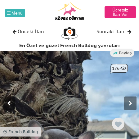
Ücretsiz
Menü
İlan Ver
9
Önceki İlan
Sonraki İlan
En Özel ve güzel French Bulldog yavruları
Paylaş
176
⦿ French Bulldog