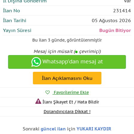
İl Dışına Gönderim
Var
İlan No
231414
İlan Tarihi
05 Ağustos 2026
Yayın Süresi
Bugün Bitiyor
Bu ilan
3 günde
,
görüntülenmiştir
Mesaj için müsait (
çevrimiçi)
Whatsapp'dan mesaj at
İlan Açıklamasını Oku
Favorilerime Ekle
İlanı Şikayet Et / Hata Bildir
Dolandırıcılara Dikkat !
Sonraki
güncel ilan
için
YUKARI KAYDIR