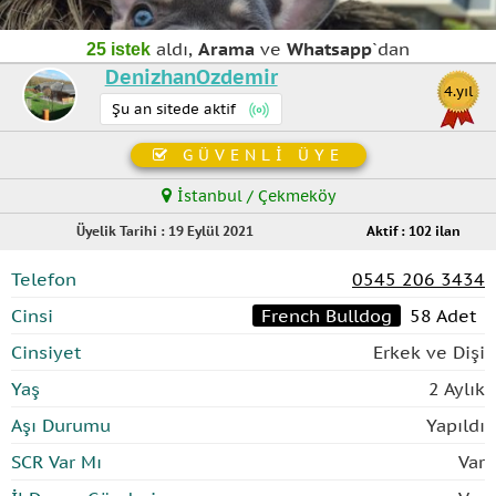
aldı,
Arama
ve
Whatsapp
`dan
25 istek
DenizhanOzdemir
4.yıl
Şu an sitede aktif
GÜVENLİ ÜYE
İstanbul / Çekmeköy
Üyelik Tarihi : 19 Eylül 2021
Aktif : 102 ilan
Telefon
0545 206 3434
Cinsi
French Bulldog
58 Adet
Cinsiyet
Erkek ve Dişi
Yaş
2 Aylık
Aşı Durumu
Yapıldı
SCR Var Mı
Var