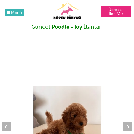
Ücretsiz
Menü
İlan Ver
Güncel
Poodle - Toy
İlanları