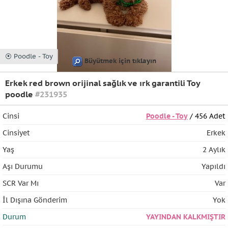
⦿ Poodle - Toy
Büyütmek için tıklayın
Erkek red brown orijinal sağlık ve ırk garantili Toy
poodle
#231935
Cinsi
Poodle - Toy
/ 456 Adet
Cinsiyet
Erkek
Yaş
2 Aylık
Aşı Durumu
Yapıldı
SCR Var Mı
Var
İl Dışına Gönderim
Yok
Durum
YAYINDAN KALKMIŞTIR