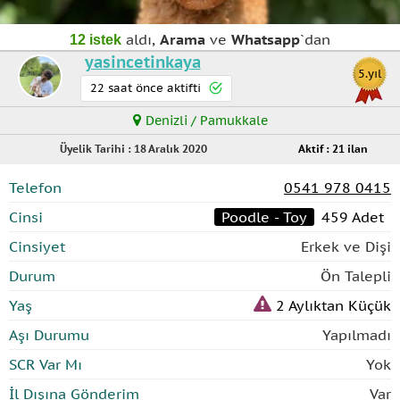
aldı,
Arama
ve
Whatsapp
`dan
12 istek
yasincetinkaya
5.yıl
22 saat önce aktifti
Denizli / Pamukkale
Üyelik Tarihi : 18 Aralık 2020
Aktif : 21 ilan
Telefon
0541 978 0415
Cinsi
Poodle - Toy
459 Adet
Cinsiyet
Erkek ve Dişi
Durum
Ön Talepli
Yaş
2 Aylıktan Küçük
Aşı Durumu
Yapılmadı
SCR Var Mı
Yok
İl Dışına Gönderim
Var