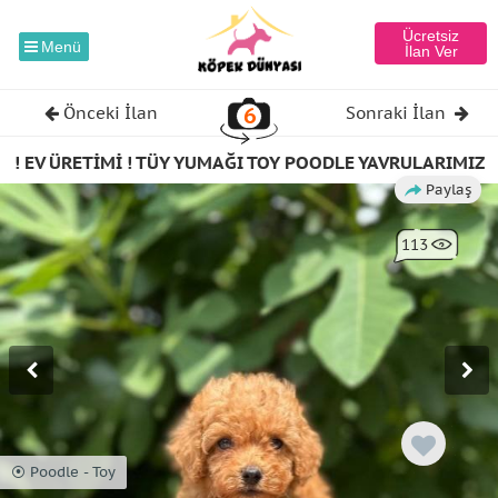
Ücretsiz
Menü
İlan Ver
6
Önceki İlan
Sonraki İlan
! EV ÜRETİMİ ! TÜY YUMAĞI TOY POODLE YAVRULARIMIZ
Paylaş
113
⦿ Poodle - Toy