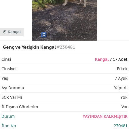
⦿ Kangal
Büyütmek için tıklayın
Genç ve Yetişkin Kangal
#230481
Cinsi
Kangal
/ 17 Adet
Cinsiyet
Erkek
Yaş
7 Aylık
Aşı Durumu
Yapıldı
SCR Var Mı
Yok
İl Dışına Gönderim
Var
Durum
YAYINDAN KALKMIŞTIR
İlan No
230481