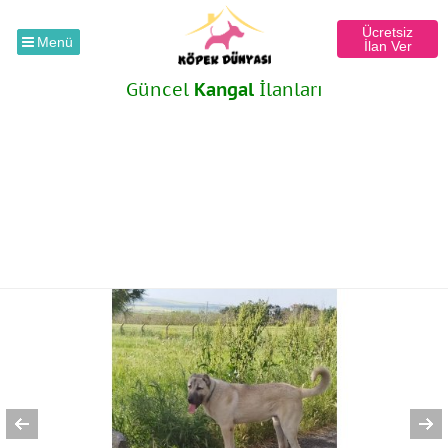
Ücretsiz
Menü
İlan Ver
Güncel
Kangal
İlanları