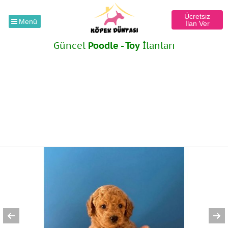
Ücretsiz
Menü
İlan Ver
Güncel
Poodle - Toy
İlanları