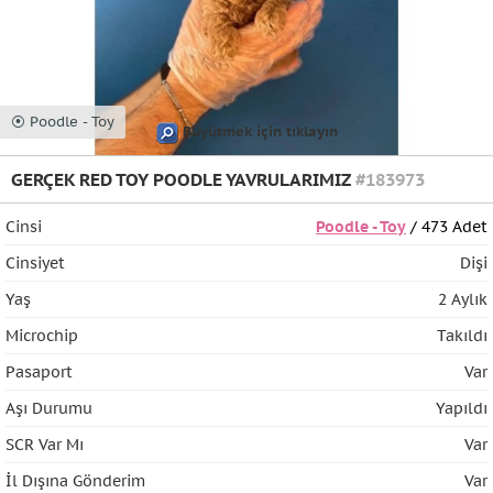
⦿ Poodle - Toy
Büyütmek için tıklayın
GERÇEK RED TOY POODLE YAVRULARIMIZ
#183973
Cinsi
Poodle - Toy
/ 473 Adet
Cinsiyet
Dişi
Yaş
2 Aylık
Microchip
Takıldı
Pasaport
Var
Aşı Durumu
Yapıldı
SCR Var Mı
Var
İl Dışına Gönderim
Var