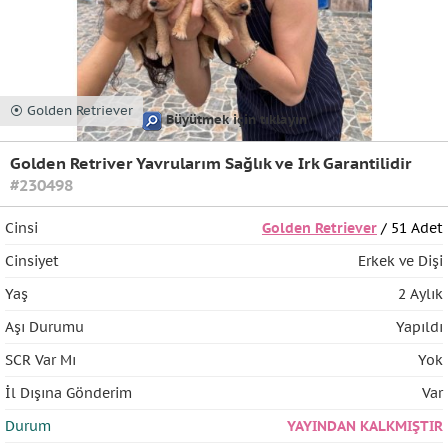
⦿ Golden Retriever
Büyütmek için tıklayın
Golden Retriver Yavrularım Sağlık ve Irk Garantilidir
#230498
Cinsi
Golden Retriever
/ 51 Adet
Cinsiyet
Erkek ve Dişi
Yaş
2 Aylık
Aşı Durumu
Yapıldı
SCR Var Mı
Yok
İl Dışına Gönderim
Var
Durum
YAYINDAN KALKMIŞTIR