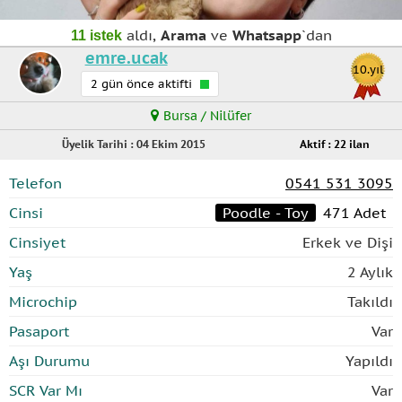
aldı,
Arama
ve
Whatsapp
`dan
11 istek
emre.ucak
10.yıl
2 gün önce aktifti
Bursa / Nilüfer
Üyelik Tarihi : 04 Ekim 2015
Aktif : 22 ilan
Telefon
0541 531 3095
Cinsi
Poodle - Toy
471 Adet
Cinsiyet
Erkek ve Dişi
Yaş
2 Aylık
Microchip
Takıldı
Pasaport
Var
Aşı Durumu
Yapıldı
SCR Var Mı
Var