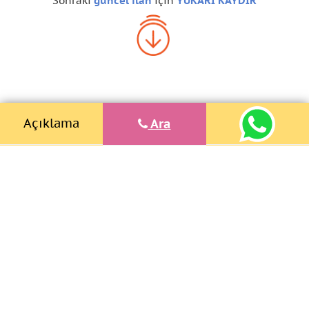
Sonraki
güncel ilan
için
YUKARI KAYDIR
Açıklama
Ara