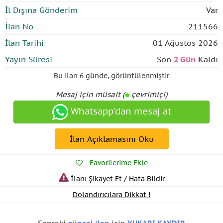
İl Dışına Gönderim
Var
İlan No
211566
İlan Tarihi
01 Ağustos 2026
Yayın Süresi
Son
2 Gün
Kaldı
Bu ilan
6 günde
,
görüntülenmiştir
Mesaj için müsait (
çevrimiçi)
Whatsapp'dan mesaj at
İlan Açıklamasını Oku
Favorilerime Ekle
İlanı Şikayet Et / Hata Bildir
Dolandırıcılara Dikkat !