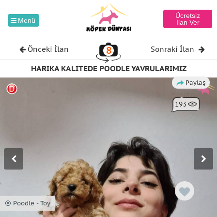
Ücretsiz
Menü
İlan Ver
8
Önceki İlan
Sonraki İlan
HARIKA KALITEDE POODLE YAVRULARIMIZ
Paylaş
193
⦿ Poodle - Toy