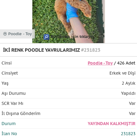
⦿ Poodle - Toy
Büyütmek için tıklayın
İKİ RENK POODLE YAVRULARIMIZ
#231823
Cinsi
Poodle - Toy
/ 426 Adet
Cinsiyet
Erkek ve Dişi
Yaş
2 Aylık
Aşı Durumu
Yapıldı
SCR Var Mı
Var
İl Dışına Gönderim
Var
Durum
YAYINDAN KALKMIŞTIR
İlan No
231823