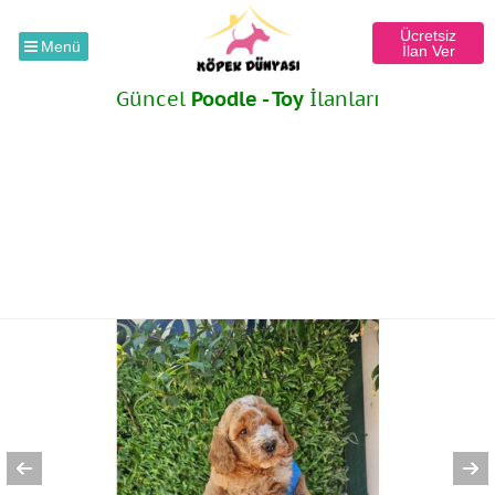
Ücretsiz
Menü
İlan Ver
Güncel
Poodle - Toy
İlanları