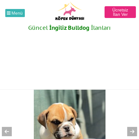
Ücretsiz
Menü
İlan Ver
Güncel
İngiliz Bulldog
İlanları