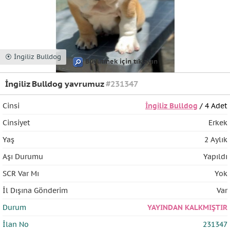
⦿ İngiliz Bulldog
Büyütmek için tıklayın
İngiliz Bulldog yavrumuz
#231347
Cinsi
İngiliz Bulldog
/ 4 Adet
Cinsiyet
Erkek
Yaş
2 Aylık
Aşı Durumu
Yapıldı
SCR Var Mı
Yok
İl Dışına Gönderim
Var
Durum
YAYINDAN KALKMIŞTIR
İlan No
231347