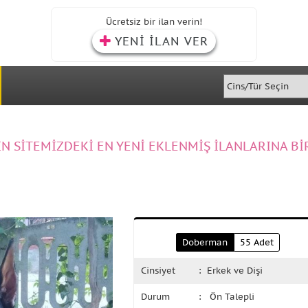
Ücretsiz bir ilan verin!
YENİ İLAN VER
IN SİTEMİZDEKİ EN YENİ EKLENMİŞ İLANLARINA Bİ
Doberman
55 Adet
Cinsiyet
: Erkek ve Dişi
Durum
: Ön Talepli