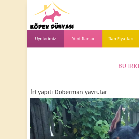
Üyelerimiz
Yeni İlanlar
İlan Fiyatları
BU IRK
İri yapılı Doberman yavrular