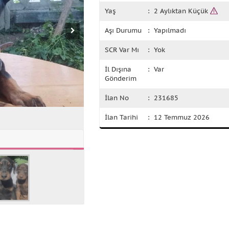
Yaş
: 2 Aylıktan Küçük
Aşı Durumu
: Yapılmadı
SCR Var Mı
: Yok
İl Dışına
: Var
Gönderim
İlan No
: 231685
İlan Tarihi
: 12 Temmuz 2026