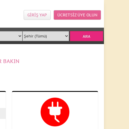
GİRİŞ YAP
ÜCRETSİZ ÜYE OLUN
R BAKIN