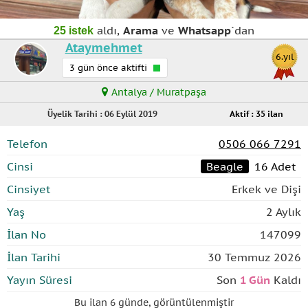
aldı,
Arama
ve
Whatsapp
`dan
25 istek
Ataymehmet
6.yıl
3 gün önce aktifti
Antalya / Muratpaşa
Üyelik Tarihi : 06 Eylül 2019
Aktif : 35 ilan
Telefon
0506 066 7291
Cinsi
Beagle
16 Adet
Cinsiyet
Erkek ve Dişi
Yaş
2 Aylık
İlan No
147099
İlan Tarihi
30 Temmuz 2026
Yayın Süresi
Son
1 Gün
Kaldı
Bu ilan
6 günde
,
görüntülenmiştir