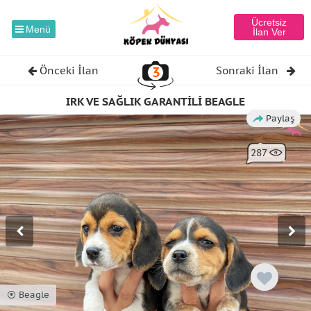
Ücretsiz
Menü
İlan Ver
3
Önceki İlan
Sonraki İlan
IRK VE SAĞLIK GARANTİLİ BEAGLE
Paylaş
287
⦿ Beagle