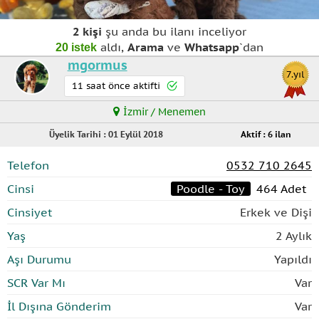
2
kişi
şu anda bu ilanı inceliyor
aldı,
Arama
ve
Whatsapp
`dan
20 istek
mgormus
7.yıl
11 saat önce aktifti
İzmir / Menemen
Üyelik Tarihi : 01 Eylül 2018
Aktif : 6 ilan
Telefon
0532 710 2645
Cinsi
Poodle - Toy
464 Adet
Cinsiyet
Erkek ve Dişi
Yaş
2 Aylık
Aşı Durumu
Yapıldı
SCR Var Mı
Var
İl Dışına Gönderim
Var