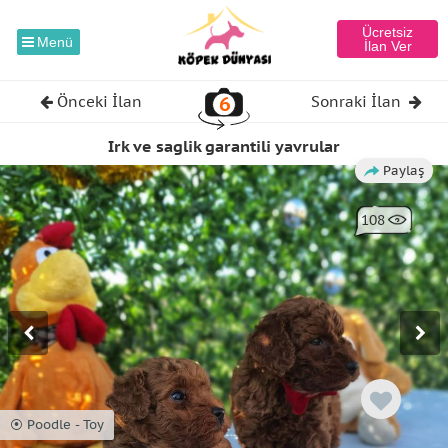
Ücretsiz
Menü
İlan Ver
6
Önceki İlan
Sonraki İlan
Irk ve saglik garantili yavrular
Paylaş
108
⦿ Poodle - Toy