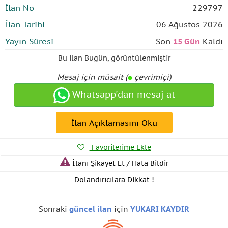
İlan No
229797
İlan Tarihi
06 Ağustos 2026
Yayın Süresi
Son
15 Gün
Kaldı
Bu ilan
Bugün
,
görüntülenmiştir
Mesaj için müsait (
çevrimiçi)
Whatsapp'dan mesaj at
İlan Açıklamasını Oku
Favorilerime Ekle
İlanı Şikayet Et / Hata Bildir
Dolandırıcılara Dikkat !
Sonraki
güncel ilan
için
YUKARI KAYDIR