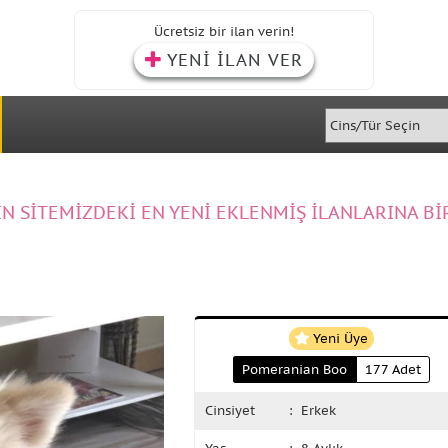
Ücretsiz bir ilan verin!
YENİ İLAN VER
IN SİTEMİZDEKİ EN YENİ EKLENMİŞ İLANLARINA Bİ
Yeni Üye
Pomeranian Boo
177 Adet
Cinsiyet
: Erkek