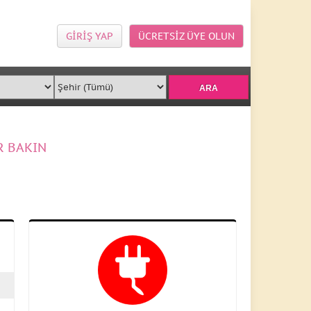
GİRİŞ YAP
ÜCRETSİZ ÜYE OLUN
R BAKIN