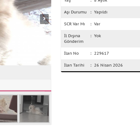
Yaş
: 8 Aylık
Aşı Durumu
: Yapıldı
SCR Var Mı
: Var
İl Dışına
: Yok
Gönderim
İlan No
: 229617
İlan Tarihi
: 26 Nisan 2026