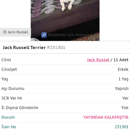
⦿ Jack Russel
Büyütmek için tıklayın
Jack Russell Terrier
#231301
Cinsi
Jack Russel
/ 11 Adet
Cinsiyet
Erkek
Yaş
1 Yaş
Aşı Durumu
Yapıldı
SCR Var Mı
Var
İl Dışına Gönderim
Yok
Durum
YAYINDAN KALKMIŞTIR
İlan No
231301