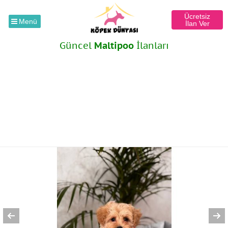
Ücretsiz
Menü
İlan Ver
Güncel
Maltipoo
İlanları