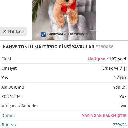
⦿ Maltipoo
Büyütmek için tıklayın
KAHVE TONLU MALTİPOO CİNSİ YAVRULAR
#230636
Cinsi
Maltipoo
/ 193 Adet
Cinsiyet
Erkek ve Dişi
Yaş
2 Aylık
Aşı Durumu
Yapıldı
SCR Var Mı
Yok
İl Dışına Gönderim
Var
Durum
YAYINDAN KALKMIŞTIR
İlan No
230636