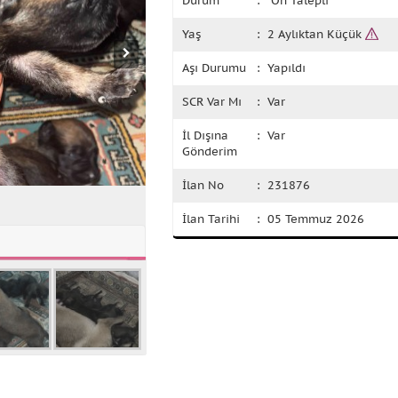
Durum
: Ön Talepli
Yaş
: 2 Aylıktan Küçük
Aşı Durumu
: Yapıldı
SCR Var Mı
: Var
İl Dışına
: Var
Gönderim
İlan No
: 231876
İlan Tarihi
: 05 Temmuz 2026