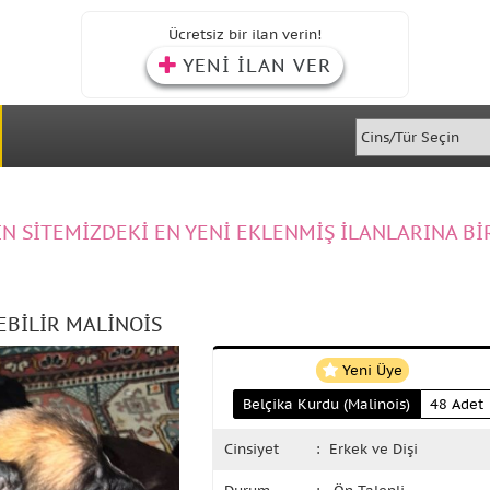
Ücretsiz bir ilan verin!
YENİ İLAN VER
IN SİTEMİZDEKİ EN YENİ EKLENMİŞ İLANLARINA Bİ
EBİLİR MALİNOİS
Yeni Üye
Belçika Kurdu (Malinois)
48 Adet
Cinsiyet
: Erkek ve Dişi