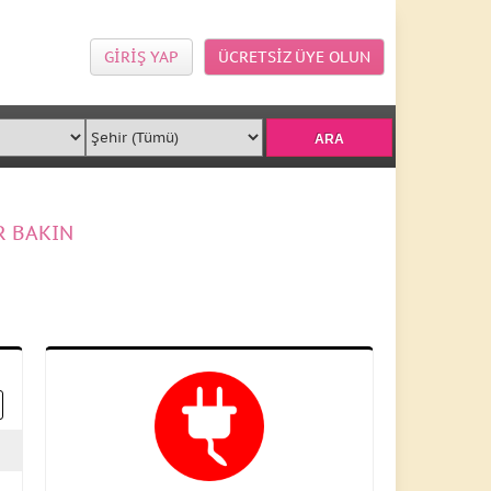
GİRİŞ YAP
ÜCRETSİZ ÜYE OLUN
R BAKIN