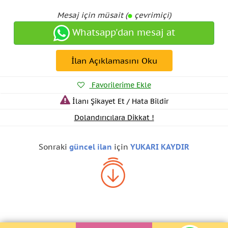
Mesaj için müsait (
çevrimiçi)
Whatsapp'dan mesaj at
İlan Açıklamasını Oku
Favorilerime Ekle
İlanı Şikayet Et / Hata Bildir
Dolandırıcılara Dikkat !
Sonraki
güncel ilan
için
YUKARI KAYDIR