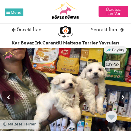
Ücretsiz
Menü
İlan Ver
6
Önceki İlan
Sonraki İlan
Kar Beyaz Irk Garantili Maltese Terrier Yavruları
Paylaş
129
⦿ Maltese Terrier