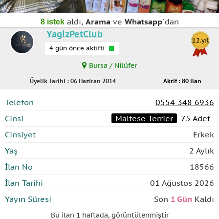
aldı,
Arama
ve
Whatsapp
`dan
8 istek
YagizPetClub
12.yıl
4 gün önce aktifti
Bursa / Nilüfer
Üyelik Tarihi : 06 Haziran 2014
Aktif : 80 ilan
Telefon
0554 348 6936
Cinsi
Maltese Terrier
75 Adet
Cinsiyet
Erkek
Yaş
2 Aylık
İlan No
18566
İlan Tarihi
01 Ağustos 2026
Yayın Süresi
Son
1 Gün
Kaldı
Bu ilan
1 haftada
,
görüntülenmiştir