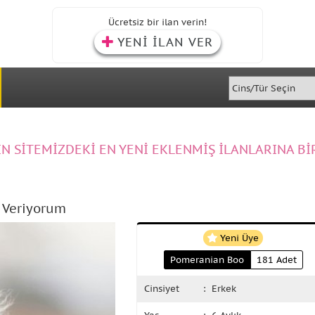
Ücretsiz bir ilan verin!
YENİ İLAN VER
IN SİTEMİZDEKİ EN YENİ EKLENMİŞ İLANLARINA Bİ
 Veriyorum
Yeni Üye
Pomeranian Boo
181 Adet
Cinsiyet
: Erkek