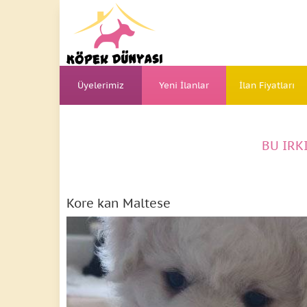
Üyelerimiz
Yeni İlanlar
İlan Fiyatları
BU IRK
Kore kan Maltese