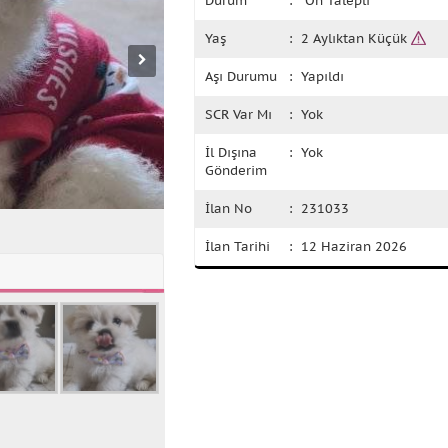
Durum
: Ön Talepli
Yaş
: 2 Aylıktan Küçük
Aşı Durumu
: Yapıldı
SCR Var Mı
: Yok
İl Dışına
: Yok
Gönderim
İlan No
: 231033
İlan Tarihi
: 12 Haziran 2026