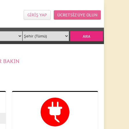
GİRİŞ YAP
ÜCRETSİZ ÜYE OLUN
R BAKIN