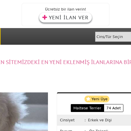
Ücretsiz bir ilan verin!
YENİ İLAN VER
IN SİTEMİZDEKİ EN YENİ EKLENMİŞ İLANLARINA Bİ
Yeni Üye
Maltese Terrier
74 Adet
Cinsiyet
: Erkek ve Dişi