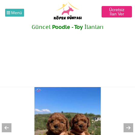
Ücretsiz
Menü
İlan Ver
Güncel
Poodle - Toy
İlanları