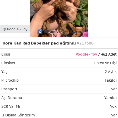
⦿ Poodle - Toy
Büyütmek için tıklayın
Kore Kan Red Bebekler ped eğitimli
#217308
Cinsi
Poodle - Toy
/ 462 Adet
Cinsiyet
Erkek ve Dişi
Yaş
2 Aylık
Microchip
Takıldı
Pasaport
Var
Aşı Durumu
Yapıldı
SCR Var Mı
Yok
İl Dışına Gönderim
Var