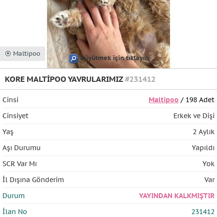
⦿ Maltipoo
Büyütmek için tıklayın
KORE MALTİPOO YAVRULARIMIZ
#231412
Cinsi
Maltipoo
/ 198 Adet
Cinsiyet
Erkek ve Dişi
Yaş
2 Aylık
Aşı Durumu
Yapıldı
SCR Var Mı
Yok
İl Dışına Gönderim
Var
Durum
YAYINDAN KALKMIŞTIR
İlan No
231412