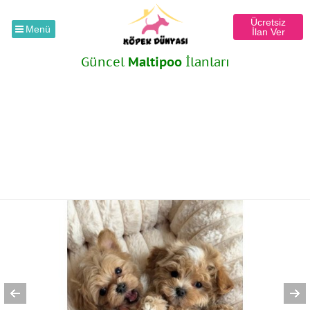
Ücretsiz
Menü
İlan Ver
Güncel
Maltipoo
İlanları