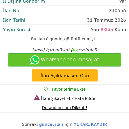
İl Dışına Gönderim
Var
İlan No
230536
İlan Tarihi
31 Temmuz 2026
Yayın Süresi
Son
9 Gün
Kaldı
Bu ilan
6 günde
,
görüntülenmiştir
Mesaj için müsait (
çevrimiçi)
Whatsapp'dan mesaj at
İlan Açıklamasını Oku
Favorilerime Ekle
İlanı Şikayet Et / Hata Bildir
Dolandırıcılara Dikkat !
Sonraki
güncel ilan
için
YUKARI KAYDIR