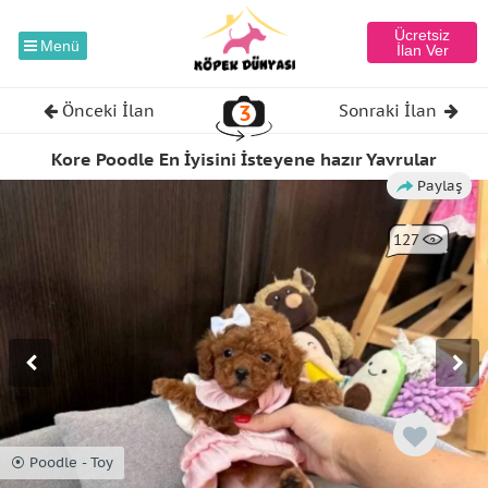
Ücretsiz
Menü
İlan Ver
3
Önceki İlan
Sonraki İlan
Kore Poodle En İyisini İsteyene hazır Yavrular
Paylaş
127
⦿ Poodle - Toy