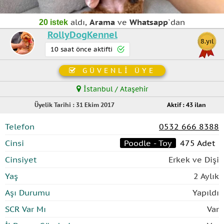
aldı,
Arama
ve
Whatsapp
`dan
20 istek
RollyDogKennel
8.yıl
10 saat önce aktifti
GÜVENLİ ÜYE
İstanbul / Ataşehir
Üyelik Tarihi : 31 Ekim 2017
Aktif : 43 ilan
Telefon
0532 666 8388
Cinsi
Poodle - Toy
475 Adet
Cinsiyet
Erkek ve Dişi
Yaş
2 Aylık
Aşı Durumu
Yapıldı
SCR Var Mı
Var