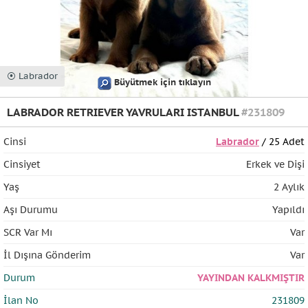
⦿ Labrador
Büyütmek için tıklayın
LABRADOR RETRIEVER YAVRULARI ISTANBUL
#231809
Cinsi
Labrador
/ 25 Adet
Cinsiyet
Erkek ve Dişi
Yaş
2 Aylık
Aşı Durumu
Yapıldı
SCR Var Mı
Var
İl Dışına Gönderim
Var
Durum
YAYINDAN KALKMIŞTIR
İlan No
231809