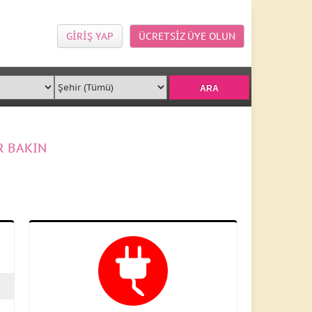
GİRİŞ YAP
ÜCRETSİZ ÜYE OLUN
R BAKIN