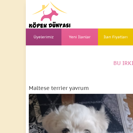
Üyelerimiz
Yeni İlanlar
İlan Fiyatları
BU IRK
Maltese terrier yavrum