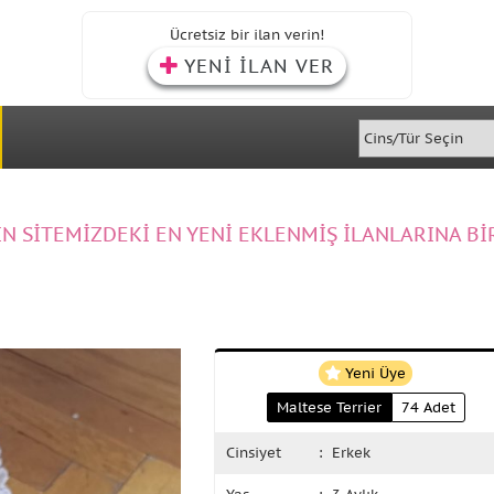
Ücretsiz bir ilan verin!
YENİ İLAN VER
IN SİTEMİZDEKİ EN YENİ EKLENMİŞ İLANLARINA Bİ
Yeni Üye
Maltese Terrier
74 Adet
Cinsiyet
: Erkek