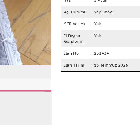
Yaş
: 3 Aylık
Aşı Durumu
: Yapılmadı
SCR Var Mı
: Yok
İl Dışına
: Yok
Gönderim
İlan No
: 231434
İlan Tarihi
: 13 Temmuz 2026