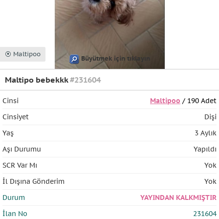
⦿ Maltipoo
Büyütmek için tıklayın
Maltipo bebekkk
#231604
Cinsi
Maltipoo
/ 190 Adet
Cinsiyet
Dişi
Yaş
3 Aylık
Aşı Durumu
Yapıldı
SCR Var Mı
Yok
İl Dışına Gönderim
Yok
Durum
YAYINDAN KALKMIŞTIR
İlan No
231604