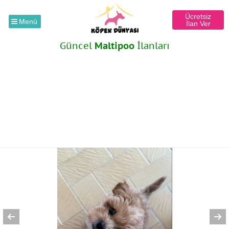
Ücretsiz
Menü
İlan Ver
Güncel
Maltipoo
İlanları