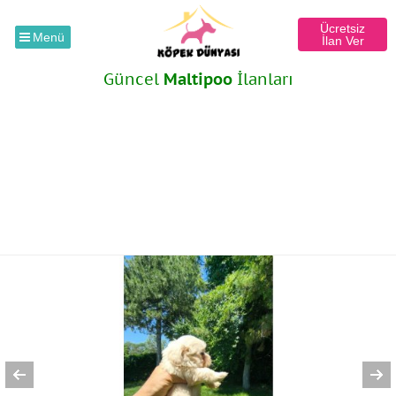
Ücretsiz
Menü
İlan Ver
Güncel
Maltipoo
İlanları