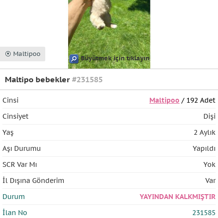
⦿ Maltipoo
Büyütmek için tıklayın
Maltipo bebekler
#231585
Cinsi
Maltipoo
/ 192 Adet
Cinsiyet
Dişi
Yaş
2 Aylık
Aşı Durumu
Yapıldı
SCR Var Mı
Yok
İl Dışına Gönderim
Var
Durum
YAYINDAN KALKMIŞTIR
İlan No
231585