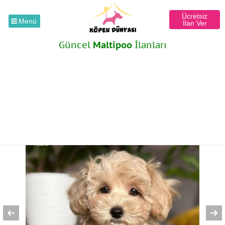
Ücretsiz
Menü
İlan Ver
Güncel
Maltipoo
İlanları