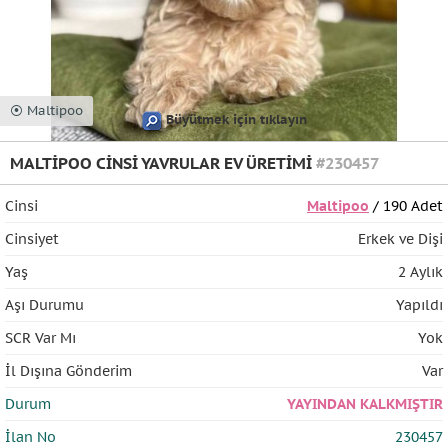
⦿ Maltipoo
Büyütmek için tıklayın
MALTİPOO CİNSİ YAVRULAR EV ÜRETİMİ
#230457
Cinsi
Maltipoo
/ 190 Adet
Cinsiyet
Erkek ve Dişi
Yaş
2 Aylık
Aşı Durumu
Yapıldı
SCR Var Mı
Yok
İl Dışına Gönderim
Var
Durum
YAYINDAN KALKMIŞTIR
İlan No
230457